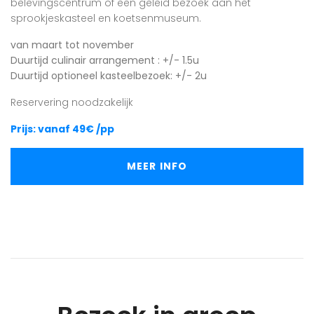
belevingscentrum of een geleid bezoek aan het
sprookjeskasteel en koetsenmuseum.
van maart tot november
Duurtijd culinair arrangement : +/- 1.5u
Duurtijd optioneel kasteelbezoek: +/- 2u
Reservering noodzakelijk
Prijs: vanaf 49€ /pp
MEER INFO