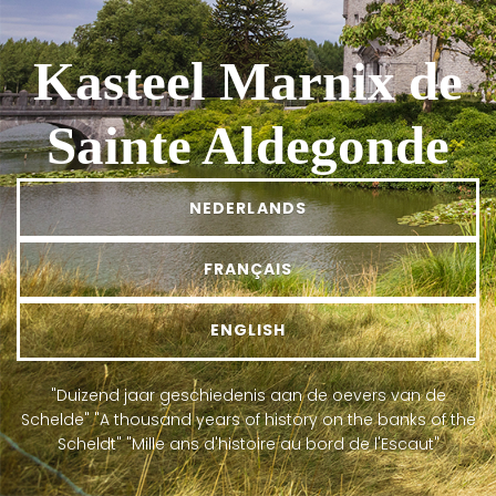
Kasteel Marnix
de
Sainte Aldegonde
NEDERLANDS
FRANÇAIS
ENGLISH
"Duizend jaar geschiedenis aan de oevers van de
Schelde"
"A thousand years of history on the banks of the
Scheldt"
"Mille ans d'histoire au bord de l'Escaut"